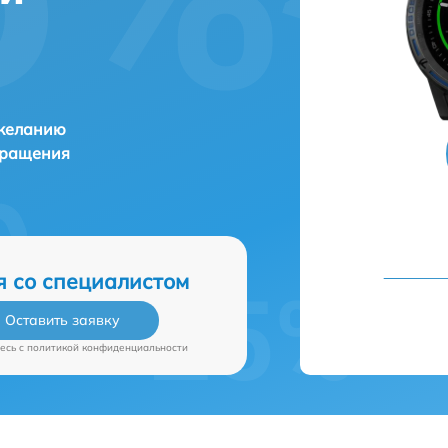
 желанию
бращения
я со специалистом
Оставить заявку
есь c
политикой конфиденциальности