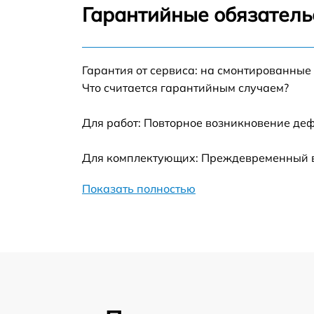
Гарантийные обязатель
Замена термотрубок
Гарантия от сервиса: на смонтированные
Замена станции airport
Что считается гарантийным случаем?
Замена подсветки матрицы
Для работ: Повторное возникновение деф
Замена батареи
Для комплектующих: Преждевременный вы
Показать полностью
Замена аудио выхода
Замена VGA порта
Замена S-Video порта
Чистка от вирусов