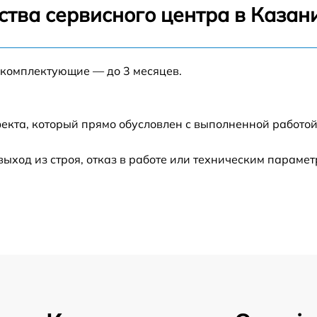
ства сервисного центра в Казан
от 60 мин
 комплектующие — до 3 месяцев.
от 60 мин
от 60 мин
екта, который прямо обусловлен с выполненной работой
от 30 мин
ход из строя, отказ в работе или техническим параме
от 60 мин
от 60 мин
от 60 мин
от 60 мин