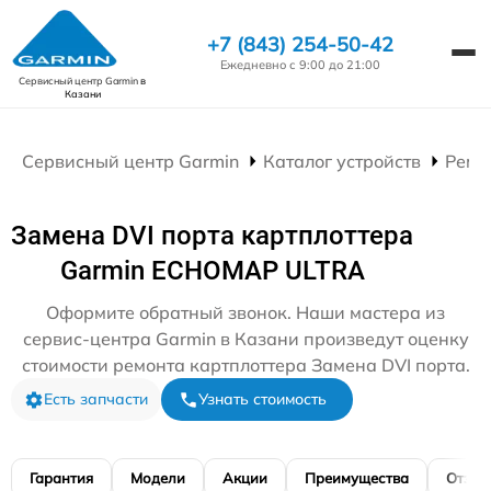
+7 (843) 254-50-42
Ежедневно с 9:00 до 21:00
Сервисный центр Garmin
в
Казани
Сервисный центр Garmin
Каталог устройств
Ремо
Замена DVI порта картплоттера
Garmin ECHOMAP ULTRA
Оформите обратный звонок. Наши мастера из
сервис-центра Garmin в Казани произведут оценку
стоимости ремонта картплоттера Замена DVI порта.
Есть запчасти
Узнать стоимость
Гарантия
Модели
Акции
Преимущества
Отзы