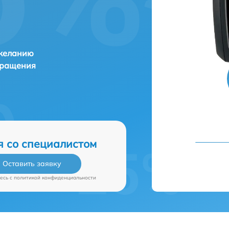
 желанию
бращения
я со специалистом
Оставить заявку
есь c
политикой конфиденциальности